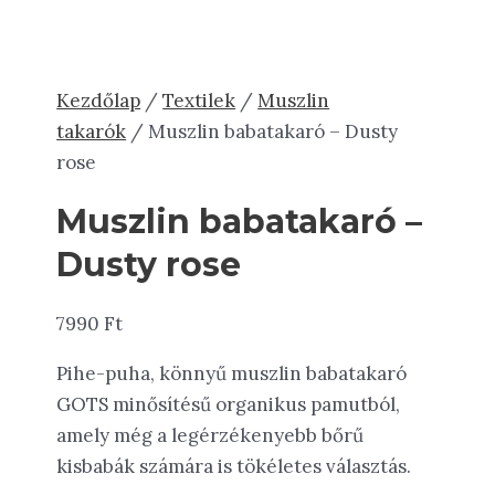
Kezdőlap
/
Textilek
/
Muszlin
takarók
/ Muszlin babatakaró – Dusty
rose
Muszlin babatakaró –
Dusty rose
7990
Ft
Pihe-puha, könnyű muszlin babatakaró
GOTS minősítésű organikus pamutból,
amely még a legérzékenyebb bőrű
kisbabák számára is tökéletes választás.