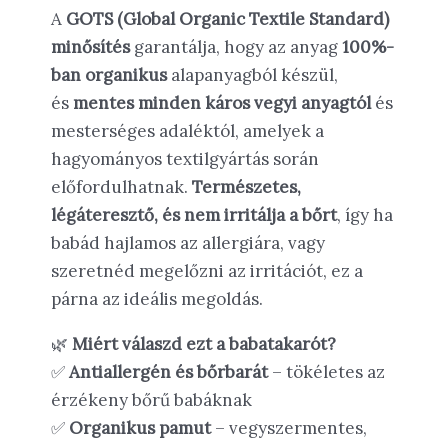
A
GOTS (Global Organic Textile Standard)
minősítés
garantálja, hogy az anyag
100%-
ban organikus
alapanyagból készül,
és
mentes minden káros vegyi anyagtól
és
mesterséges adaléktól, amelyek a
hagyományos textilgyártás során
előfordulhatnak.
Természetes,
légáteresztő, és nem irritálja a bőrt
, így ha
babád hajlamos az allergiára, vagy
szeretnéd megelőzni az irritációt, ez a
párna az ideális megoldás.
🌿
Miért válaszd ezt a babatakarót?
✅
Antiallergén és bőrbarát
– tökéletes az
érzékeny bőrű babáknak
✅
Organikus pamut
– vegyszermentes,