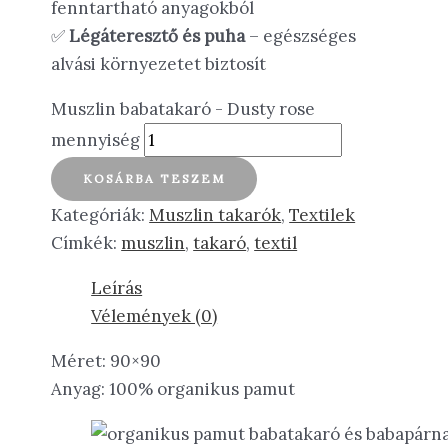
fenntartható anyagokból
✅
Légáteresztő és puha
– egészséges
alvási környezetet biztosít
Muszlin babatakaró - Dusty rose
mennyiség
KOSÁRBA TESZEM
Kategóriák:
Muszlin takarók
,
Textilek
Címkék:
muszlin
,
takaró
,
textil
Leírás
Vélemények (0)
Méret: 90×90
Anyag: 100% organikus pamut