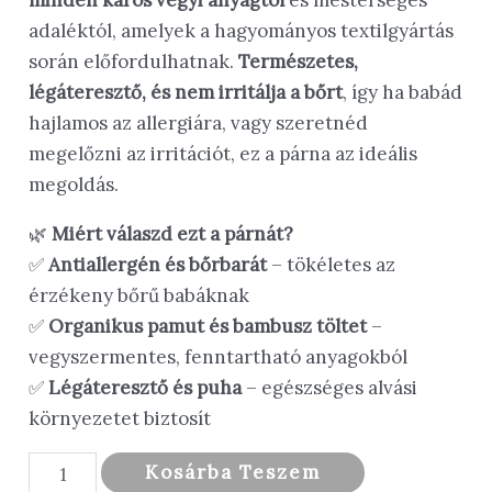
minden káros vegyi anyagtól
és mesterséges
adaléktól, amelyek a hagyományos textilgyártás
során előfordulhatnak.
Természetes,
légáteresztő, és nem irritálja a bőrt
, így ha babád
hajlamos az allergiára, vagy szeretnéd
megelőzni az irritációt, ez a párna az ideális
megoldás.
🌿
Miért válaszd ezt a párnát?
✅
Antiallergén és bőrbarát
– tökéletes az
érzékeny bőrű babáknak
✅
Organikus pamut és bambusz töltet
–
vegyszermentes, fenntartható anyagokból
✅
Légáteresztő és puha
– egészséges alvási
környezetet biztosít
Babapárna
Kosárba Teszem