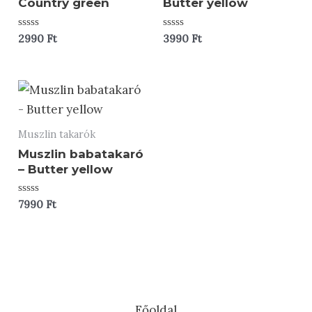
Country green
Butter yellow
Értékelés:
Értékelés:
2990
Ft
3990
Ft
0
0
/
/
5
5
Muszlin takarók
Muszlin babatakaró
– Butter yellow
Értékelés:
7990
Ft
0
/
5
Főoldal