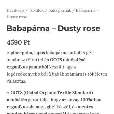
Kezdőlap
/
Textilek
/
Baba párnák
/ Babapárna –
Dusty rose
Babapárna – Dusty rose
4590
Ft
A
pihe-puha, lapos babapárna
antiallergén
bambusz töltettel és
GOTS minősítésű
organikus pamutból
készült, így a
legérzékenyebb bőrű babák számára is tökéletes
választás.
A
GOTS (Global Organic Textile Standard)
minősítés
garantálja, hogy az anyag
100%-ban
organikus
alapanyagból készül, és
mentes