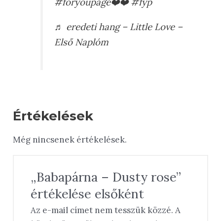
#foryoupage❤️❤️
#fyp
♬ eredeti hang – Little Love –
Első Naplóm
Értékelések
Még nincsenek értékelések.
„Babapárna – Dusty rose”
értékelése elsőként
Az e-mail címet nem tesszük közzé.
A