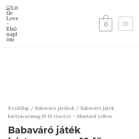
Skip
to
content
0
MAI
ME
Kezdőlap
/
Babaváró játékok
/ Babaváró játék
kártyacsomag 10 fő részére – Mustard yellow
Babaváró játék