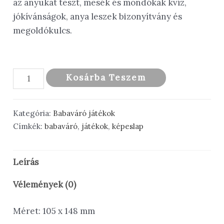
az anyukát teszt, mesék és mondókák kvíz,
jókívánságok, anya leszek bizonyítvány és
megoldókulcs.
Babaváró
Kosárba Teszem
játék
kártyacsomag
Kategória:
Babaváró játékok
10
Címkék:
babaváró
,
játékok
,
képeslap
fő
részére
-
Leírás
Mustard
Vélemények (0)
yellow
mennyiség
Méret: 105 x 148 mm