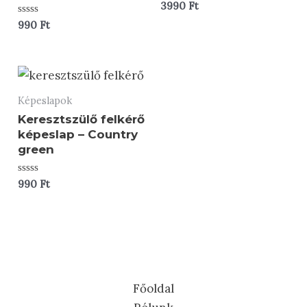
Értékelés:
3990
Ft
0
Értékelés:
/
990
Ft
0
5
/
5
Képeslapok
Keresztszülő felkérő
képeslap – Country
green
Értékelés:
990
Ft
0
/
5
Főoldal