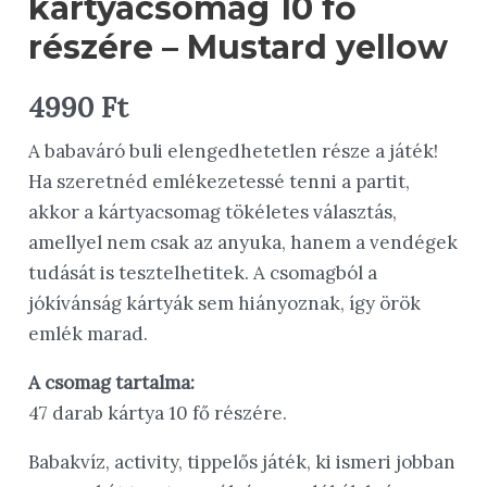
kártyacsomag 10 fő
részére – Mustard yellow
4990
Ft
A babaváró buli elengedhetetlen része a játék!
Ha szeretnéd emlékezetessé tenni a partit,
akkor a kártyacsomag tökéletes választás,
amellyel nem csak az anyuka, hanem a vendégek
tudását is tesztelhetitek. A csomagból a
jókívánság kártyák sem hiányoznak, így örök
emlék marad.
A csomag tartalma:
47 darab kártya 10 fő részére.
Babakvíz, activity, tippelős játék, ki ismeri jobban