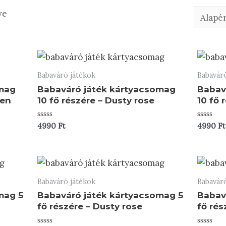
ve
Babaváró játékok
Babavár
omag
Babaváró játék kártyacsomag
Babav
een
10 fő részére – Dusty rose
10 fő 
Értékelés:
Értékelés
4990
Ft
4990
Ft
0
0
/
/
5
5
Babaváró játékok
Babavár
mag 5
Babaváró játék kártyacsomag 5
Babav
fő részére – Dusty rose
fő rés