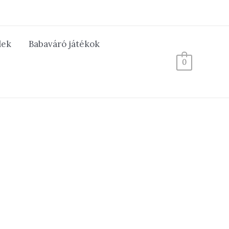
lek
Babaváró játékok
0