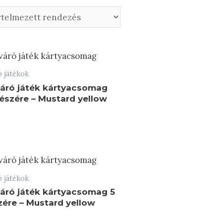
ó játékok
áró játék kártyacsomag
részére – Mustard yellow
:
ó játékok
áró játék kártyacsomag 5
zére – Mustard yellow