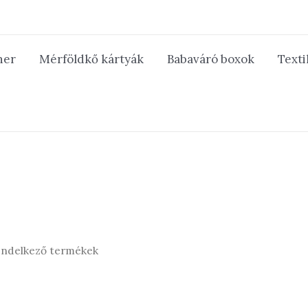
ner
Mérföldkő kártyák
Babaváró boxok
Texti
rendelkező termékek