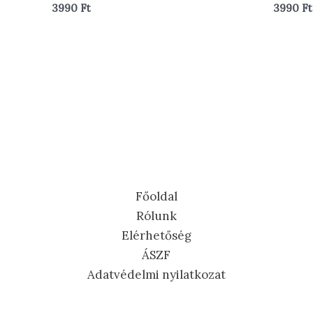
Értékelés:
Értékelés
3990
Ft
3990
Ft
0
0
/
/
5
5
Főoldal
Rólunk
Elérhetőség
ÁSZF
Adatvédelmi nyilatkozat