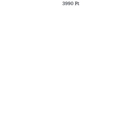
Értékelés:
3990
Ft
0
/
5