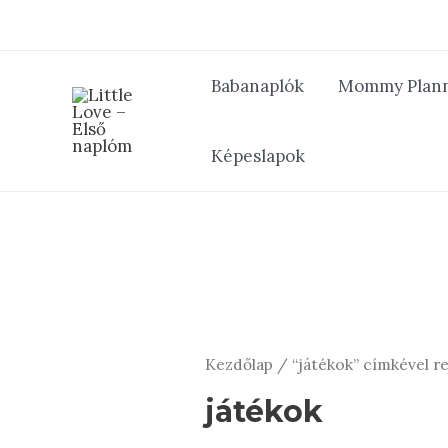
Skip
to
content
Babanaplók
Mommy Plan
Képeslapok
Kezdőlap
/ “játékok” címkével 
játékok