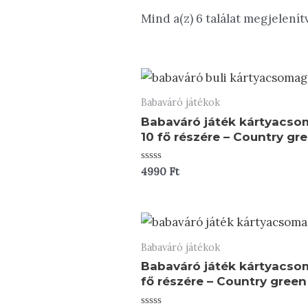
Mind a(z) 6 találat megjelenít
Babaváró játékok
Babaváró játék kártyacs
10 fő részére – Country gr
Értékelés:
4990
Ft
0
/
5
Babaváró játékok
Babaváró játék kártyacso
fő részére – Country green