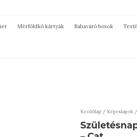
ner
Mérföldkő kártyák
Babaváró boxok
Texti
Kezdőlap
/
Képeslapok
/
Születésna
– Cat