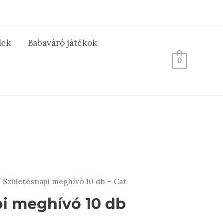
lek
Babaváró játékok
0
 Születésnapi meghívó 10 db – Cat
pi meghívó 10 db