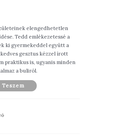
születeinek elengedhetetlen
ldése. Tedd emlékezetessé a
ek ki gyermekeddel együtt a
kedves gesztus kézzel írott
m praktikus is, ugyanis minden
almaz a buliról.
a Teszem
vó