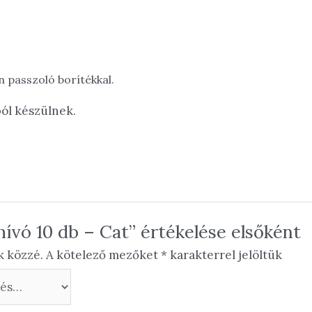
 passzoló borítékkal.
ól készülnek.
ívó 10 db – Cat” értékelése elsőként
k közzé.
A kötelező mezőket
*
karakterrel jelöltük