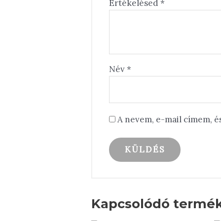
Értékelésed
*
Név
*
A nevem, e-mail címem, 
Kapcsolódó termé