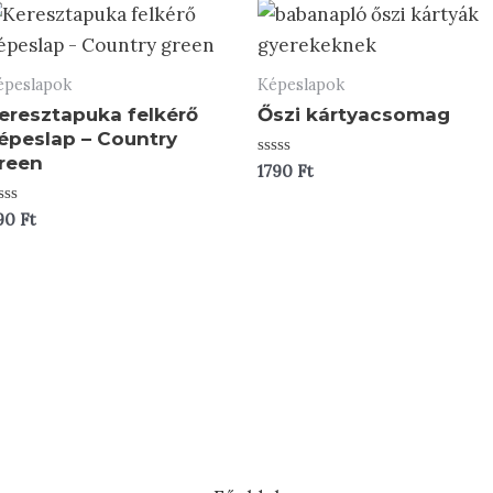
épeslapok
Képeslapok
eresztapuka felkérő
Őszi kártyacsomag
épeslap – Country
reen
Értékelés:
1790
Ft
0
/
5
tékelés:
90
Ft