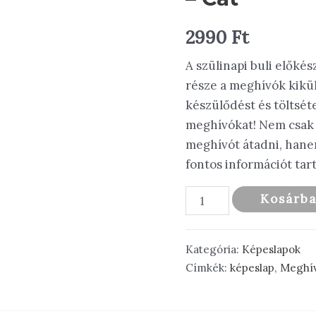
2990
Ft
A szülinapi buli előké
része a meghívók kikü
készülődést és töltsét
meghívókat! Nem csak 
meghívót átadni, hane
fontos információt tart
Születésnapi
Kosárb
meghívó
10
Kategória:
Képeslapok
db
Címkék:
képeslap
,
Meghí
-
Cat
mennyiség