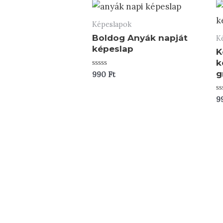
Képeslapok
Boldog Anyák napját
K
képeslap
K
k
g
Értékelés:
990
Ft
0
/
5
Ér
9
0
/
5