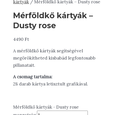
kártyák
/ Mérföldkő kártyák – Dusty rose
Mérföldkő kártyák –
Dusty rose
4490
Ft
A mérföldkő kártyák segítségével
megörökítheted kisbabád legfontosabb
pillanatait.
A csomag tartalma:
28 darab kártya letisztult grafikával.
Mérföldkő kártyák - Dusty rose
mennyiség