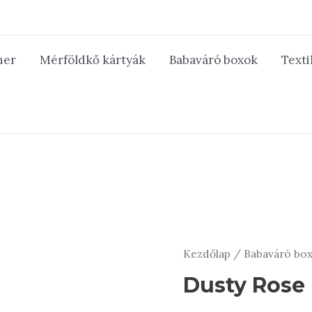
ner
Mérföldkő kártyák
Babaváró boxok
Texti
Kezdőlap
/
Babaváró bo
Dusty Rose