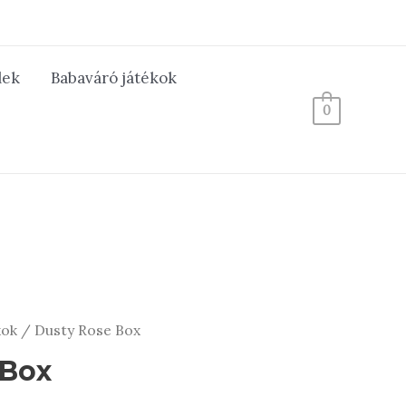
lek
Babaváró játékok
0
xok
/ Dusty Rose Box
 Box