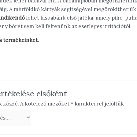
ajándék lehet babaváróra. A babanaplóban megőrizhetün
áig. A mérföldkő kártyák segítségével megörökíthetjük
undikendő
lehet kisbabánk első játéka, amely pihe-puh
eny bőrét sem kell féltenünk az esetleges irritációtól.
 a termékeinket.
rtékelése elsőként
k közzé.
A kötelező mezőket
*
karakterrel jelöltük