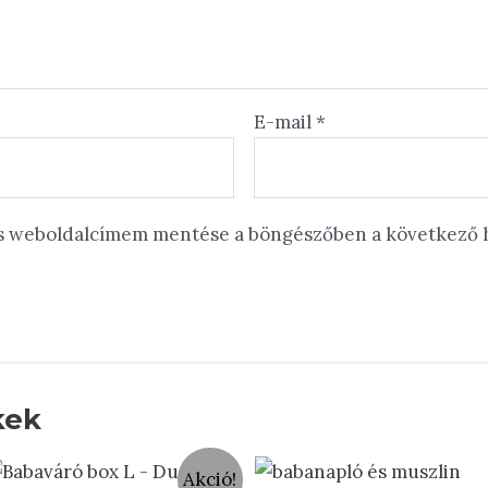
E-mail
*
és weboldalcímem mentése a böngészőben a következő
kek
Akció!