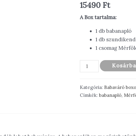
15490
Ft
A Box tartalma:
1 db babanapló
1 db szundikend
1 csomag Mérföl
Dusty
Kosárb
Rose
Box
Kategória:
Babaváró box
mennyiség
Címkék:
babanapló
,
Mérfö