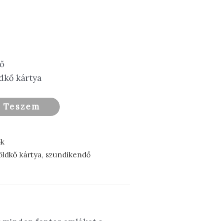
ő
dkő kártya
a Teszem
ok
ldkő kártya
,
szundikendő