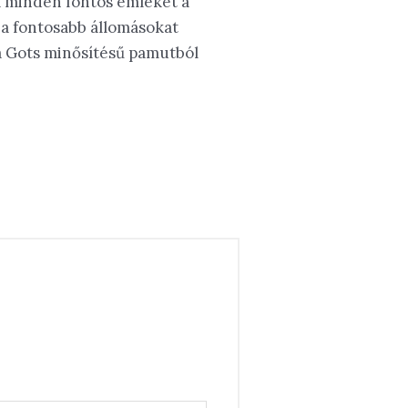
k minden fontos emléket a
 a fontosabb állomásokat
a Gots minősítésű pamutból