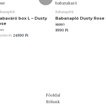
abanaplók
Babanaplók
abaváró box L – Dusty
Babanapló Dusty Rose
ose
Értékelés:
8990
Ft
5.00
tékelés:
Original
Current
6260
Ft
24990
Ft
/ 5
price
price
was:
is:
26260 Ft.
24990 Ft.
Főoldal
Rólunk