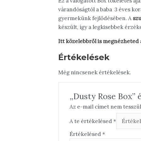
Ez a válogatott Box tökéletes 
várandóságtól a baba 3 éves kor
gyermekünk fejlődésében. A
sz
készült, így a legkisebbek érzék
Itt közelebbről is megnézheted
Értékelések
Még nincsenek értékelések.
„Dusty Rose Box” é
Az e-mail címet nem tesszü
A te értékelésed
*
Értékelésed
*