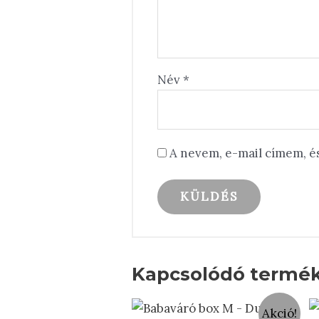
Név
*
A nevem, e-mail címem, 
Kapcsolódó termé
Akció!