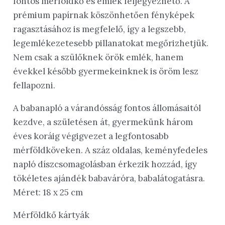
fontos mérföldkő és emlék feljegyezhető. A
prémium papírnak köszönhetően fényképek
ragasztásához is megfelelő, így a legszebb,
legemlékezetesebb pillanatokat megőrizhetjük.
Nem csak a szülőknek örök emlék, hanem
évekkel később gyermekeinknek is öröm lesz
fellapozni.
A babanapló a várandósság fontos állomásaitól
kezdve, a születésen át, gyermekünk három
éves koráig végigvezet a legfontosabb
mérföldköveken. A száz oldalas, keményfedeles
napló díszcsomagolásban érkezik hozzád, így
tökéletes ajándék babaváróra, babalátogatásra.
Méret: 18 x 25 cm
Mérföldkő kártyák