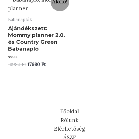
Akció!
Babanaplók
Ajándékszett:
Mommy planner 2.0.
és Country Green
Babanapló
Értékelés:
Original
Current
18980
Ft
17980
Ft
0
price
price
/
was:
is:
5
18980 Ft.
17980 Ft.
Főoldal
Rólunk
Elérhetőség
ÁSZF