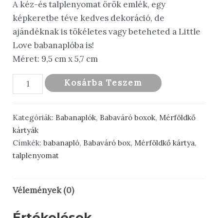
A kéz-és talplenyomat örök emlék, egy
képkeretbe téve kedves dekoráció, de
ajándéknak is tökéletes vagy beteheted a Little
Love babanaplóba is!
Méret: 9,5 cm x 5,7 cm
Babaváró
Kosárba Teszem
box
M
Kategóriák:
Babanaplók
,
Babaváró boxok
,
Mérföldkő
-
kártyák
Mustard
Címkék:
babanapló
,
Babaváró box
,
Mérföldkő kártya
,
yellow
talplenyomat
mennyiség
Vélemények (0)
Értékelések