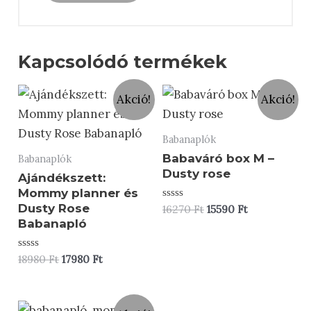
Kapcsolódó termékek
Akció!
Akció!
Babanaplók
Babaváró box M –
Babanaplók
Dusty rose
Ajándékszett:
Mommy planner és
Dusty Rose
Értékelés:
Original
Current
16270
Ft
15590
Ft
0
price
price
Babanapló
/
was:
is:
5
16270 Ft.
15590 Ft.
Értékelés:
Original
Current
18980
Ft
17980
Ft
0
price
price
/
was:
is:
5
18980 Ft.
17980 Ft.