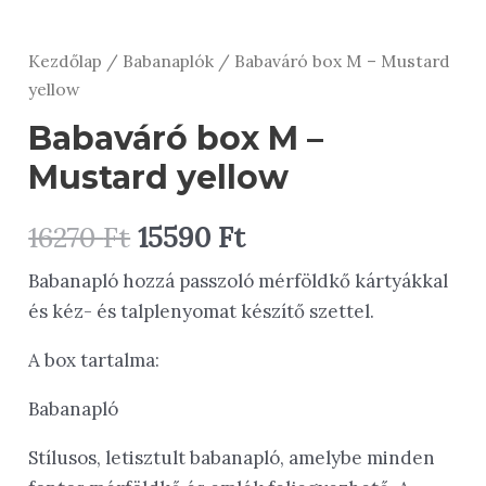
Kezdőlap
/
Babanaplók
/ Babaváró box M – Mustard
yellow
Babaváró box M –
Mustard yellow
Original
Current
16270
Ft
15590
Ft
price
price
Babanapló hozzá passzoló mérföldkő kártyákkal
és kéz- és talplenyomat készítő szettel.
was:
is:
A box tartalma:
16270 Ft.
15590 Ft.
Babanapló
Stílusos, letisztult babanapló, amelybe minden