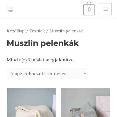
Skip
0
to
MAI
content
ME
Kezdőlap
/
Textilek
/ Muszlin pelenkák
Muszlin pelenkák
Mind a(z) 3 találat megjelenítve