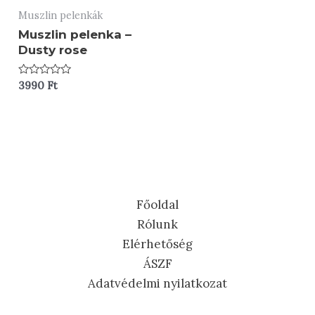
Muszlin pelenkák
Muszlin pelenka –
Dusty rose
Értékelés:
3990
Ft
0
/
5
Főoldal
Rólunk
Elérhetőség
ÁSZF
Adatvédelmi nyilatkozat