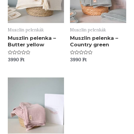
Muszlin pelenkák
Muszlin pelenkák
Muszlin pelenka –
Muszlin pelenka –
Butter yellow
Country green
Értékelés:
Értékelés:
3990
Ft
3990
Ft
0
0
/
/
5
5