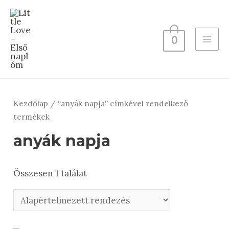
Skip
to
content
0
MAI
ME
Kezdőlap
/ “anyák napja” címkével rendelkező
termékek
anyák napja
Összesen 1 találat