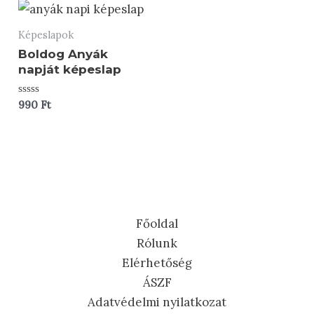
Képeslapok
Boldog Anyák
napját képeslap
Értékelés:
990
Ft
0
/
5
Főoldal
Rólunk
Elérhetőség
ÁSZF
Adatvédelmi nyilatkozat